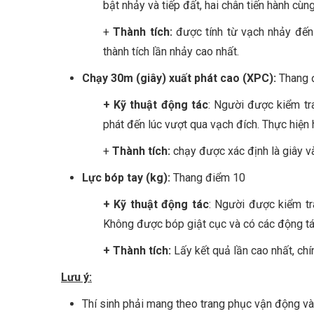
bật nhảy và tiếp đất, hai chân tiến hành cùng
+
Thành tích:
được tính từ vạch nhảy đến đ
thành tích lần nhảy cao nhất.
Chạy 30m (giây) xuất phát cao (XPC):
Thang 
+ Kỹ thuật động tác
: Người được kiểm tra
phát đến lúc vượt qua vạch đích. Thực hiện h
+
Thành tích:
chạy được xác định là giây và
Lực bóp tay (kg):
Thang điểm 10
+ Kỹ thuật động tác
: Người được kiểm tr
Không được bóp giật cục và có các động tác t
+ Thành tích:
Lấy kết quả lần cao nhất, chí
Lưu ý:
Thí sinh phải mang theo trang phục vận động và 