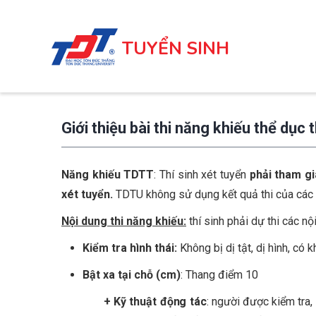
Nhảy
đến
TUYỂN SINH
nội
dung
Giới thiệu bài thi năng khiếu thể dục 
Năng khiếu TDTT
: Thí sinh xét tuyển
phải tham g
xét tuyển.
TDTU không sử dụng kết quả thi của các
Nội dung thi năng khiếu:
thí sinh phải dự thi các n
Kiểm tra hình
thái
:
Không bị dị tật, dị hình, có
Bật xa tại chỗ (cm)
: Thang điểm 10
+ Kỹ thuật động tác
: người được kiểm tra,