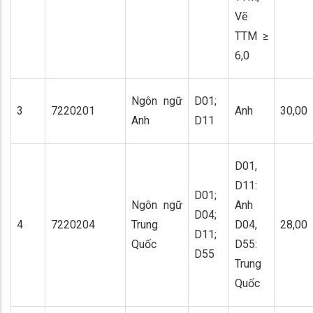
Vẽ
TTM ≥
6,0
Ngôn ngữ
D01;
3
7220201
Anh
30,00
Anh
D11
D01,
D11:
D01;
Ngôn ngữ
Anh
D04;
4
7220204
Trung
D04,
28,00
D11;
Quốc
D55:
D55
Trung
Quốc