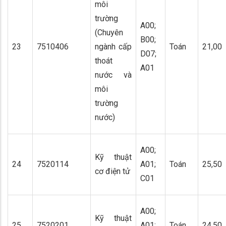
môi
trường
A00;
(Chuyên
B00;
23
7510406
ngành cấp
Toán
21,00
D07;
thoát
A01
nước và
môi
trường
nước)
A00;
Kỹ thuật
24
7520114
A01;
Toán
25,50
cơ điện tử
C01
A00;
Kỹ thuật
25
7520201
A01;
Toán
24,50