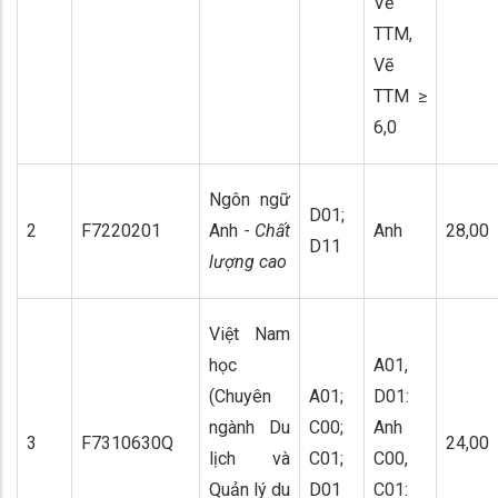
Vẽ
TTM,
Vẽ
TTM ≥
6,0
Ngôn ngữ
D01;
2
F7220201
Anh
- Chất
Anh
28,00
D11
lượng cao
Việt Nam
học
A01,
(Chuyên
A01;
D01:
ngành Du
C00;
Anh
3
F7310630Q
24,00
lịch và
C01;
C00,
Quản lý du
D01
C01: