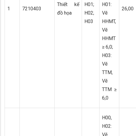
Thiết kế
H01;
H01:
1
7210403
26,00
đồ họa
H02;
Vẽ
H03
HHMT,
Vẽ
HHMT
≥ 6,0;
H03:
Vẽ
TTM,
Vẽ
TTM ≥
6,0
H00,
H02:
Vẽ