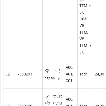
TTM ≥
6,0
H03:
Vẽ
TTM,
Vẽ
TTM ≥
6,0
A00;
Kỹ thuật
32
7580201
A01;
Toán
24,00
xây dựng
C01
Kỹ thuật
A00;
xây dựng