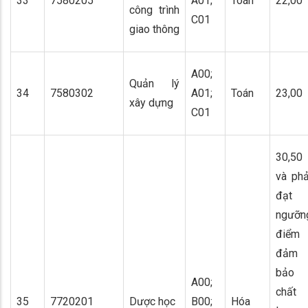
33
7580205
A01;
Toán
22,00
công trình
C01
giao thông
A00;
Quản lý
34
7580302
A01;
Toán
23,00
xây dựng
C01
30,50
và phả
đạt
ngưỡn
điểm
đảm
bảo
A00;
chất
35
7720201
Dược học
B00;
Hóa