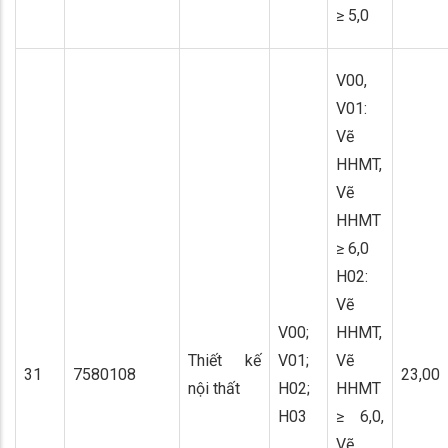
≥ 5,0
V00,
V01:
Vẽ
HHMT,
Vẽ
HHMT
≥ 6,0
H02:
Vẽ
V00;
HHMT,
Thiết kế
V01;
Vẽ
31
7580108
23,00
nội thất
H02;
HHMT
H03
≥ 6,0,
Vẽ