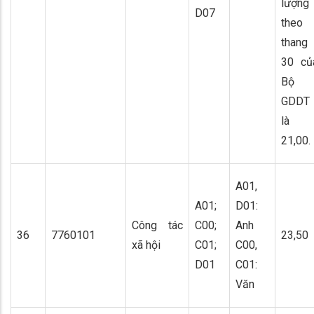
lượng
D07
theo
thang
30 củ
Bộ
GDDT
là
21,00.
A01,
A01;
D01:
Công tác
C00;
Anh
36
7760101
23,50
xã hội
C01;
C00,
D01
C01:
Văn