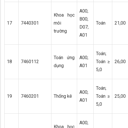
A00;
Khoa học
B00;
17
7440301
môi
Toán
21,00
D07;
trường
A01
Toán;
Toán ứng
A00;
18
7460112
Toán ≥
26,00
dụng
A01
5,0
Toán;
A00;
19
7460201
Thống kê
Toán ≥
25,00
A01
5,0
A00;
Khoa học