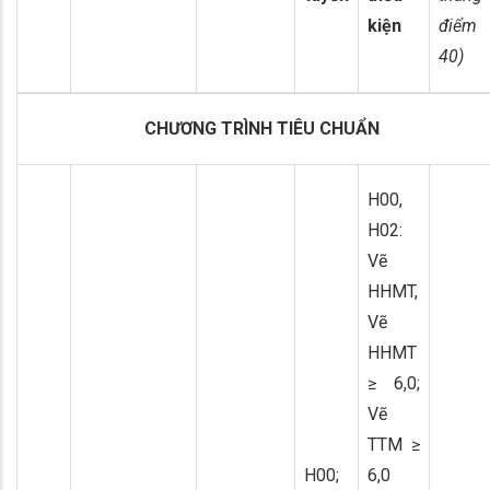
kiện
điểm
40)
CHƯƠNG TRÌNH TIÊU CHUẨN
H00,
H02:
Vẽ
HHMT,
Vẽ
HHMT
≥ 6,0;
Vẽ
TTM ≥
H00;
6,0