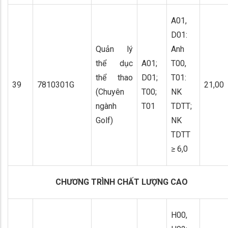
A01,
D01:
Quản lý
Anh
thể dục
A01;
T00,
thể thao
D01;
T01:
39
7810301G
21,00
(Chuyên
T00;
NK
ngành
T01
TDTT;
Golf)
NK
TDTT
≥ 6,0
CHƯƠNG TRÌNH CHẤT LƯỢNG CAO
H00,