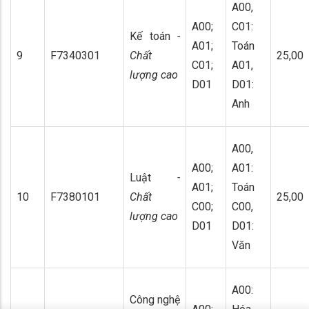
A00,
A00;
C01:
Kế toán
-
A01;
Toán
9
F7340301
Chất
25,00
C01;
A01,
lượng cao
D01
D01:
Anh
A00,
A00;
A01:
Luật
-
A01;
Toán
10
F7380101
Chất
25,00
C00;
C00,
lượng cao
D01
D01:
Văn
A00:
Công nghệ
x