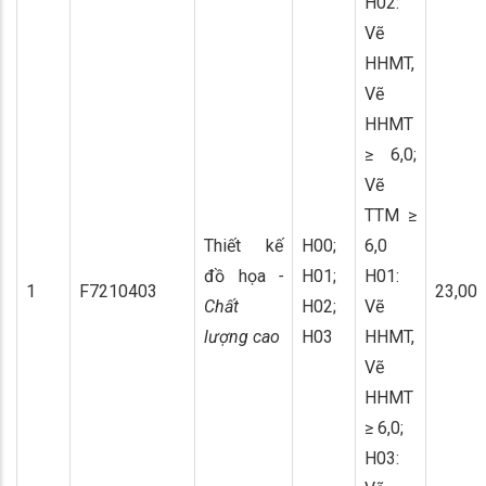
H02:
Vẽ
HHMT,
Vẽ
HHMT
≥ 6,0;
Vẽ
TTM ≥
Thiết kế
H00;
6,0
đồ họa
-
H01;
H01:
1
F7210403
23,00
Chất
H02;
Vẽ
lượng cao
H03
HHMT,
Vẽ
HHMT
≥ 6,0;
H03: