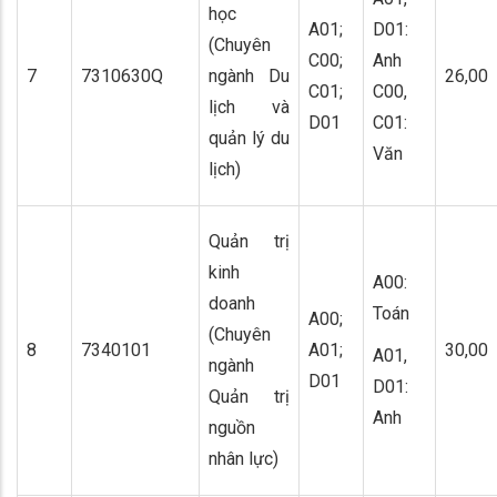
học
A01;
D01:
(Chuyên
C00;
Anh
7
7310630Q
ngành Du
26,00
C01;
C00,
lịch và
D01
C01:
quản lý du
Văn
lịch)
Quản trị
kinh
A00:
doanh
Toán
A00;
(Chuyên
8
7340101
A01;
30,00
A01,
ngành
D01
D01:
Quản trị
Anh
nguồn
nhân lực)