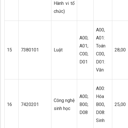
Hành vi tổ
chức)
A00,
A00;
A01:
A01;
Toán
15
7380101
Luật
28,00
C00;
C00,
D01
D01:
Văn
A00:
A00;
Hóa
Công nghệ
16
7420201
B00;
B00,
25,00
sinh học
D08
D08:
Sinh