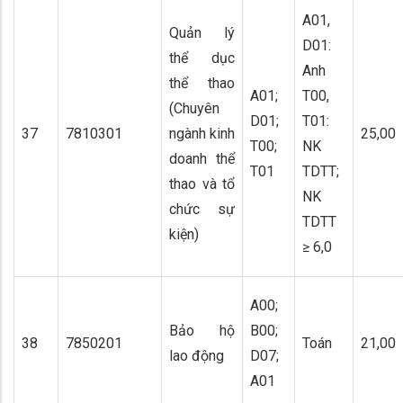
A01,
Quản lý
D01:
thể dục
Anh
thể thao
A01;
T00,
(Chuyên
D01;
T01:
37
7810301
ngành kinh
25,00
T00;
NK
doanh thể
T01
TDTT;
thao và tổ
NK
chức sự
TDTT
kiện)
≥ 6,0
A00;
Bảo hộ
B00;
38
7850201
Toán
21,00
lao động
D07;
A01