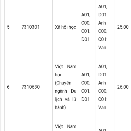
A01,
A01;
D01:
C00;
Anh
5
7310301
Xã hội học
25,00
C01;
C00,
D01
C01:
Văn
Việt Nam
A01,
học
A01;
D01:
(Chuyên
C00;
Anh
6
7310630
26,00
ngành Du
C01;
C00,
lịch và lữ
D01
C01:
hành)
Văn
Việt Nam
A01,