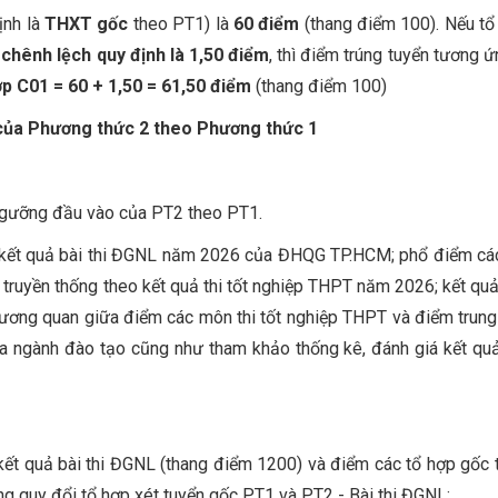
ịnh là
THXT gốc
theo PT1) là
60 điểm
(thang điểm 100). Nếu t
chênh lệch quy định là 1,50 điểm
, thì điểm trúng tuyển tương ứ
ợp C01 = 60 + 1,50 = 61,50 điểm
(thang điểm 100)
 của Phương thức 2 theo Phương thức 1
ngưỡng đầu vào của PT2 theo PT1.
vị kết quả bài thi ĐGNL năm 2026 của ĐHQG TP.HCM; phổ điểm cá
ruyền thống theo kết quả thi tốt nghiệp THPT năm 2026; kết quả
tương quan giữa điểm các môn thi tốt nghiệp THPT và điểm trung
 ngành đào tạo cũng như tham khảo thống kê, đánh giá kết qu
kết quả bài thi ĐGNL (thang điểm 1200) và điểm các tổ hợp gốc
ng quy đổi tổ hợp xét tuyển gốc PT1 và PT2 - Bài thi ĐGNL: