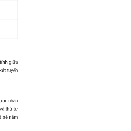
tính
giữa
xét tuyển
được nhân
và thứ tự
) sẽ nằm