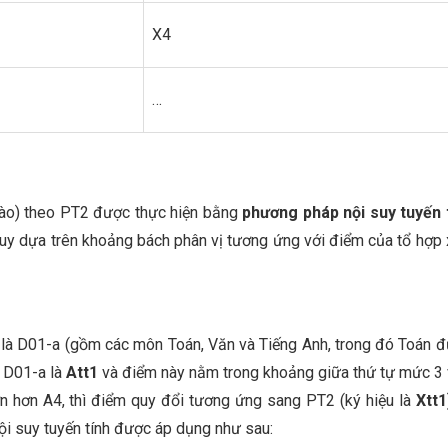
X4
…
vào) theo PT2 được thực hiện bằng
phương pháp
nội suy tuyến 
suy dựa trên khoảng bách phân vị tương ứng với điểm của tổ hợp 
c là D01-a (gồm các môn Toán, Văn và Tiếng Anh, trong đó Toán 
p D01-a là
Att1
và điểm này nằm trong khoảng giữa thứ tự mức 3 
ớn hơn A4, thì điểm quy đổi tương ứng sang PT2 (ký hiệu là
Xtt1
ội suy tuyến tính được áp dụng như sau: