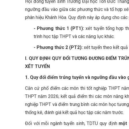
Hội đồng tuyển sinh Trường Đại học Tôn Đức Thắng
ngưỡng đầu vào giữa các phương thức và tổ hợp xé
phân hiệu Khánh Hòa. Quy định này áp dụng cho các 
- Phương thức 1 (PT1):
xét tuyển tổng hợp th
trình học tập THPT và các năng lực khác.
- Phương thức 2 (PT2):
xét tuyển theo kết quả
I. QUY ĐỊNH QUY ĐỔI TƯƠNG ĐƯƠNG ĐIỂM TR
XÉT TUYỂN
1. Quy đổi điểm trúng tuyển và ngưỡng đầu vào g
Căn cứ phổ điểm các môn thi tốt nghiệp THPT năm 
THPT năm 2026; kết quả điểm thi các môn năng khi
nghiệp THPT và điểm trung bình các môn học tương
thống kê, đánh giá kết quả học tập các năm trước.
Đối với mỗi ngành tuyển sinh, TDTU quy định
một 