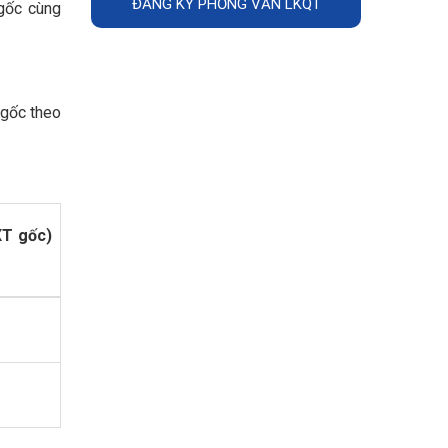
ĐĂNG KÝ PHỎNG VẤN LKQT
 gốc cùng
 gốc theo
XT gốc)