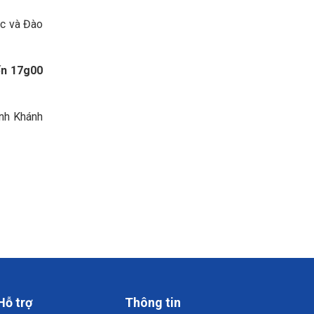
ục và Đào
ến 17g00
ỉnh Khánh
Hỗ trợ
Thông tin