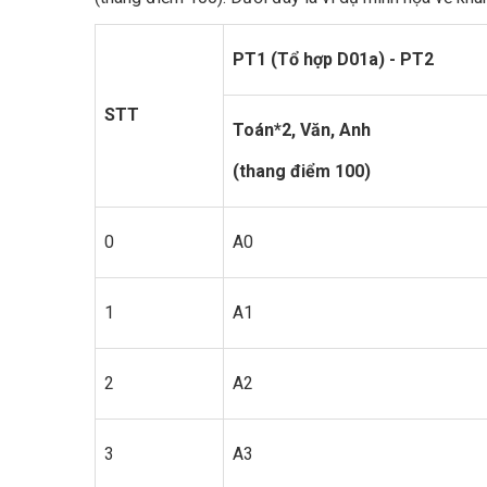
PT1 (Tổ hợp D01a) - PT2
STT
Toán*2, Văn
,
Anh
(thang điểm 100)
0
A0
1
A1
2
A2
3
A3