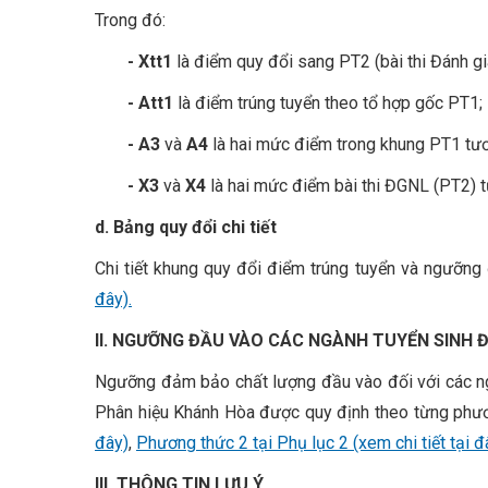
Trong đó:
- Xtt1
là điểm quy đổi sang PT2 (bài thi Đánh gi
- Att1
là điểm trúng tuyển theo tổ hợp gốc PT1;
- A3
và
A4
là hai mức điểm trong khung PT1 tươ
- X3
và
X4
là hai mức điểm bài thi ĐGNL (PT2) t
d. Bảng quy đổi chi tiết
Chi tiết khung quy đổi điểm trúng tuyển và ngưỡn
đây).
II. NGƯỠNG ĐẦU VÀO CÁC NGÀNH TUYỂN SINH 
Ngưỡng đảm bảo chất lượng đầu vào đối với các ngà
Phân hiệu Khánh Hòa được quy định theo từng phươ
đây)
,
Phương thức 2 tại Phụ lục 2 (xem chi tiết tại đ
III. THÔNG TIN LƯU Ý