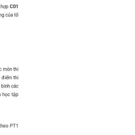
ổ hợp
C01
ng của tổ
c môn thi
 điểm thi
 bình các
ả học tập
 theo PT1