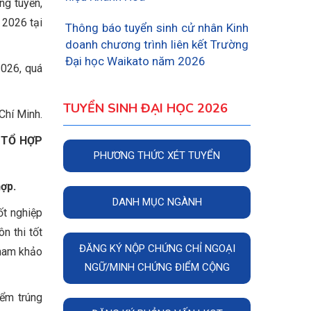
ng tuyển,
 2026 tại
Thông báo tuyển sinh cử nhân Kinh
doanh chương trình liên kết Trường
Đại học Waikato năm 2026
2026, quá
TUYỂN SINH ĐẠI HỌC 2026
Chí Minh.
 TỔ HỢP
PHƯƠNG THỨC XÉT TUYỂN
hợp.
DANH MỤC NGÀNH
ốt nghiệp
n thi tốt
ĐĂNG KÝ NỘP CHỨNG CHỈ NGOẠI
tham khảo
NGỮ/MINH CHỨNG ĐIỂM CỘNG
iểm trúng