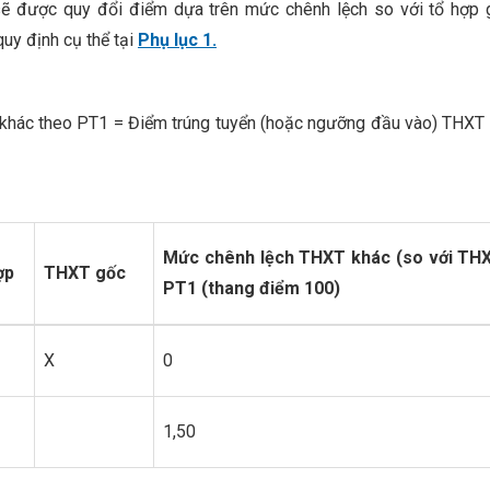
 sẽ được quy đổi điểm dựa trên mức chênh lệch so với tổ hợp
uy định cụ thể tại
Phụ lục 1.
khác theo PT1 = Điểm trúng tuyển (hoặc ngưỡng đầu vào) THXT
Mức chênh lệch THXT khác (so với TH
ợp
T
HXT
gốc
PT1 (thang điểm 100)
X
0
1,50