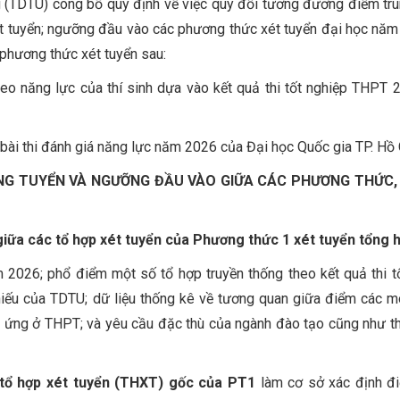
 (TDTU) công bố quy định về việc quy đổi tương đương điểm trú
t tuyển; ngưỡng đầu vào các phương thức xét tuyển đại học năm
phương thức xét tuyển sau:
eo năng lực của thí sinh dựa vào kết quả thi tốt nghiệp THPT 
 bài thi đánh giá năng lực năm 2026 của Đại học Quốc gia TP. Hồ 
ÚNG TUYỂN VÀ NGƯỠNG ĐẦU VÀO GIỮA CÁC PHƯƠNG THỨC,
iữa các tổ hợp xét tuyển của Phương thức 1 xét tuyển tổng 
2026; phổ điểm một số tổ hợp truyền thống theo kết quả thi t
ếu của TDTU; dữ liệu thống kê về tương quan giữa điểm các mô
 ứng ở THPT; và yêu cầu đặc thù của ngành đào tạo cũng như 
tổ hợp xét tuyển (THXT) gốc của PT1
làm cơ sở xác định đ