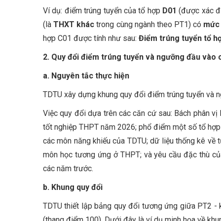
Ví dụ: điểm trúng tuyển của tổ hợp
D01
(được xác đ
(là
THXT khác
trong cùng ngành theo PT1) có
mức 
hợp C01 được tính như sau:
Điểm trúng tuyển tổ h
2. Quy đổi điểm trúng tuyển và ngưỡng đầu vào
a. Nguyên tắc thực hiện
TDTU xây dựng khung quy đổi điểm trúng tuyển và 
Việc quy đổi dựa trên các căn cứ sau: Bách phân 
tốt nghiệp THPT năm 2026; phổ điểm một số tổ hợp t
các môn năng khiếu của TDTU; dữ liệu thống kê về 
môn học tương ứng ở THPT; và yêu cầu đặc thù của
các năm trước.
b. Khung quy đổi
TDTU thiết lập bảng quy đổi tương ứng giữa PT2 - 
(thang điểm 100). Dưới đây là ví dụ minh họa về khu