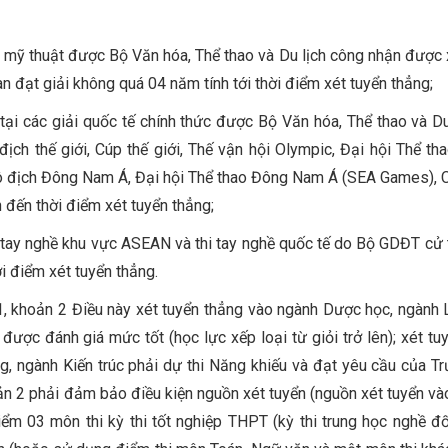
thi mỹ thuật được Bộ Văn hóa, Thể thao và Du lịch công nhận được 
n đạt giải không quá 04 năm tính tới thời điểm xét tuyển thẳng;
 tại các giải quốc tế chính thức được Bộ Văn hóa, Thể thao và Du
ịch thế giới, Cúp thế giới, Thế vận hội Olympic, Đại hội Thể th
i vô địch Đông Nam Á, Đại hội Thể thao Đông Nam Á (SEA Games),
h đến thời điểm xét tuyển thẳng;
thi tay nghề khu vực ASEAN và thi tay nghề quốc tế do Bộ GDĐT cử 
i điểm xét tuyển thẳng.
 1, khoản 2 Điều này xét tuyển thẳng vào ngành Dược học, ngành 
ược đánh giá mức tốt (học lực xếp loại từ giỏi trở lên); xét tu
 ngành Kiến trúc phải dự thi Năng khiếu và đạt yêu cầu của Tr
oản 2 phải đảm bảo điều kiện nguồn xét tuyển (nguồn xét tuyển v
điểm 03 môn thi kỳ thi tốt nghiệp THPT (kỳ thi trung học nghề đố