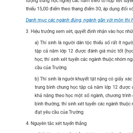
tượng trung học nghề) các năm theo tổ hợp xét tuyể
thiểu 15,00 điểm theo thang điểm 30, áp dụng đối với
Danh mục các ngành đúng, ngành gần với môn thi học
3. Hiệu trưởng xem xét, quyết định nhận vào học nh
a) Thí sinh là người dân tộc thiểu số rất ít ng
tập cả năm lớp 12 được đánh giá mức tốt (học 
học; thí sinh xét tuyển các ngành thuộc nhóm n
cầu của Trường.
b) Thí sinh là người khuyết tật nặng có giấy xá
trung bình chung học tập cả năm lớp 12 được 
khả năng theo học một số ngành, chương trình
bình thường; thí sinh xét tuyển các ngành thuộ
đạt yêu cầu của Trường.
4. Nguyên tắc xét tuyển thẳng