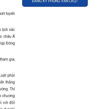
ĐĂNG KÝ PHỎNG VẤN LKQT
xét tuyển
 lịch xác
ao châu Á
 Cúp Đông
tham gia;
Luật phải
yển thẳng
ường. Thí
ào chương
i với đối