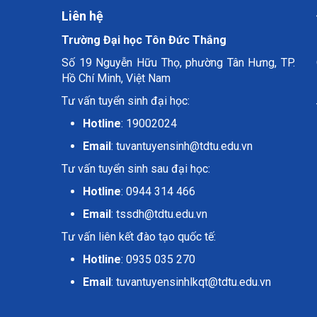
Liên hệ
Trường Đại học Tôn Đức Thắng
Số 19 Nguyễn Hữu Thọ, phường Tân Hưng, TP.
Hồ Chí Minh, Việt Nam
Tư vấn tuyển sinh đại học:
Hotline
: 19002024
Email
:
tuvantuyensinh@tdtu.edu.vn
Tư vấn tuyển sinh sau đại học:
Hotline
: 0944 314 466
Email
:
tssdh@tdtu.edu.vn
Tư vấn liên kết đào tạo quốc tế:
Hotline
: 0935 035 270
Email
:
tuvantuyensinhlkqt@tdtu.edu.vn