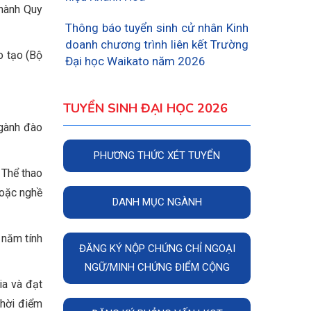
hành Quy
Thông báo tuyển sinh cử nhân Kinh
doanh chương trình liên kết Trường
o tạo (Bộ
Đại học Waikato năm 2026
TUYỂN SINH ĐẠI HỌC 2026
ngành đào
PHƯƠNG THỨC XÉT TUYỂN
 Thể thao
hoặc nghề
DANH MỤC NGÀNH
3 năm tính
ĐĂNG KÝ NỘP CHỨNG CHỈ NGOẠI
NGỮ/MINH CHỨNG ĐIỂM CỘNG
ia và đạt
thời điểm