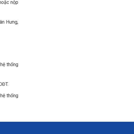
 hoặc nộp
Tân Hưng,
 hệ thống
GDĐT.
 hệ thống