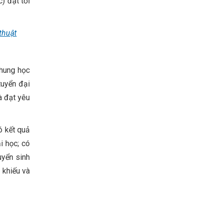
) đạt tối
thuật
chung học
tuyển đại
à đạt yêu
ó kết quả
i học; có
uyển sinh
 khiếu và