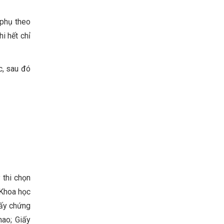
 phụ theo
i hết chỉ
c, sau đó
 thi chọn
 Khoa học
iấy chứng
hao; Giấy