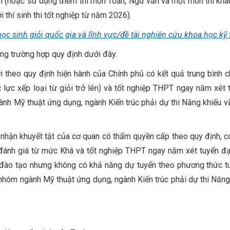
n (hoặc sử dụng điểm thi môn Toán, Ngữ văn và một môn thi khác
 thí sinh thi tốt nghiệp từ năm 2026).
 sinh giỏi quốc gia và lĩnh vực/đề tài nghiên cứu khoa học kỹ 
ững trường hợp quy định dưới đây.
ười theo quy định hiện hành của Chính phủ có kết quả trung bình 
lực xếp loại từ giỏi trở lên) và tốt nghiệp THPT ngay năm xét 
gành Mỹ thuật ứng dụng, ngành Kiến trúc phải dự thi Năng khiếu v
c nhận khuyết tật của cơ quan có thẩm quyền cấp theo quy định, c
đánh giá từ mức Khá và tốt nghiệp THPT ngay năm xét tuyển đạ
 đào tạo nhưng không có khả năng dự tuyển theo phương thức t
c nhóm ngành Mỹ thuật ứng dụng, ngành Kiến trúc phải dự thi Năng