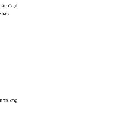
nhận đoạt
khác;
nh thường