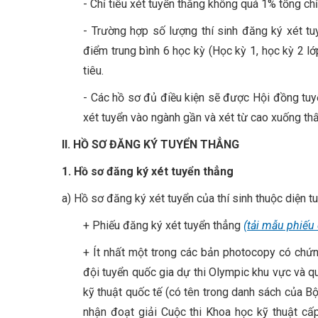
- Chỉ tiêu xét tuyển thẳng không quá 1% tổng chỉ
- Trường hợp số lượng thí sinh đăng ký xét tuy
điểm trung bình 6 học kỳ (Học kỳ 1, học kỳ 2 lớ
tiêu.
- Các hồ sơ đủ điều kiện sẽ được Hội đồng tuyể
xét tuyển vào ngành gần và xét từ cao xuống thấ
II. HỒ SƠ ĐĂNG KÝ TUYỂN THẲNG
1. Hồ sơ đăng ký xét tuyển thẳng
a) Hồ sơ đăng ký xét tuyển của thí sinh thuộc diện 
+ Phiếu đăng ký xét tuyển thẳng
(tải mẫu phiếu
+ Ít nhất một trong các bản photocopy có chứn
đội tuyển quốc gia dự thi Olympic khu vực và q
kỹ thuật quốc tế (có tên trong danh sách của B
nhận đoạt giải Cuộc thi Khoa học kỹ thuật cấp