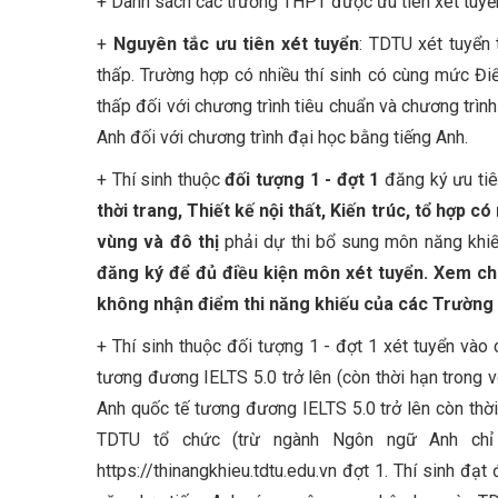
+ Danh sách các trường THPT được ưu tiên xét tuyển
+
Nguyên tắc ưu tiên xét tuyển
: TDTU xét tuyển
thấp. Trường hợp có nhiều thí sinh có cùng mức Đ
thấp đối với chương trình tiêu chuẩn và chương trìn
Anh đối với chương trình đại học bằng tiếng Anh.
+ Thí sinh thuộc
đối tượng 1 - đợt 1
đăng ký ưu tiê
thời trang, Thiết kế nội thất, Kiến trúc, tổ hợp
vùng và đô thị
phải dự thi bổ sung môn năng khi
đăng ký để đủ điều kiện môn xét tuyển. Xem chi
không nhận điểm thi năng khiếu của các Trường
+ Thí sinh thuộc đối tượng 1 - đợt 1 xét tuyển vào
tương đương IELTS 5.0 trở lên (còn thời hạn trong 
Anh quốc tế tương đương IELTS 5.0 trở lên còn thờ
TDTU tổ chức (trừ ngành Ngôn ngữ Anh chỉ 
https://thinangkhieu.tdtu.edu.vn đợt 1. Thí sinh đạ