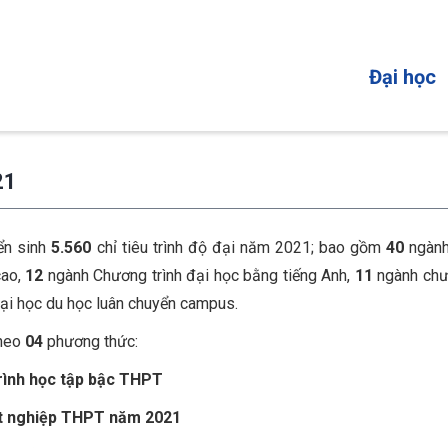
MAIN
Đại học
NAVIGATI
21
ển sinh
5.560
chỉ tiêu trình độ đại năm 2021; bao gồm
40
ngành
cao,
12
ngành Chương trình đại học bằng tiếng Anh,
11
ngành chư
ại học du học luân chuyển campus.
theo
04
phương thức:
trình học tập bậc THPT
tốt nghiệp THPT năm 2021