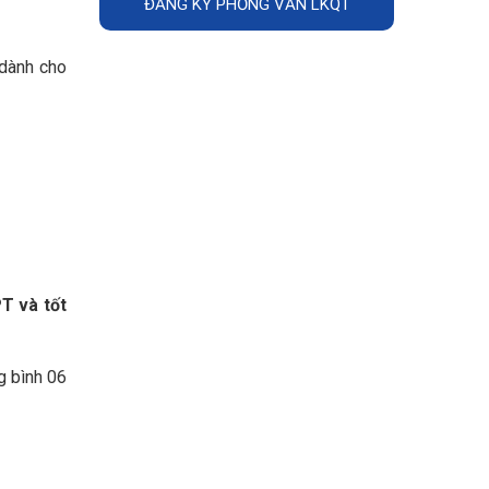
ĐĂNG KÝ PHỎNG VẤN LKQT
 dành cho
T và tốt
g bình 06