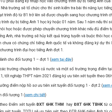
TU phải đăng ký nhập học vào chương trình dự bị tiếng Anh của 
 Nhà trường sẽ tổ chức cho thí sinh kiểm tra bài thi năng lực tiến
đạt trình độ từ B1 trở lên sẽ được chuyển sang học chương trình ch
g trình dự bị tiếng Anh 1 học kỳ hoặc 01 năm. Sau 1 năm nếu thí s
ộc thôi học hoặc được phép chuyển chương trình khác nếu đủ điểm t
ếng Anh, nhà trường sẽ hủy kết quả trúng tuyển và buộc thôi học
nh chưa có chứng chỉ tiếng Anh quốc tế và không đăng ký dự thi
chương trình đại học tiếng Anh đợt 1.
ành cho đối tượng 1 – đợt 1 (
xem tại đây
)
 các trường chuyên trên cả nước và một số trường trọng điểm 
1, tốt nghiệp THPT năm 2021 đăng ký ưu tiên xét tuyển theo 06
ưỡng điểm nộp hồ sơ ưu tiên xét tuyển đối tượng 1 - đợt 2 (
xem c
 đối tượng 1 (
xem chi tiết
)
theo Điểm xét tuyển
ĐXT 6HK THM
hay
ĐXT 6HK TBHK
từ c
iểm xét tuyển, TDTU sẽ ưu tiên xét theo ĐTB 6HK-tiếng Anh từ 