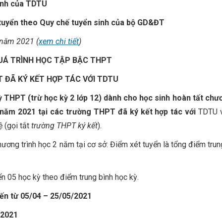
định của TDTU
t tuyển theo Quy chế tuyển sinh của bộ GD&ĐT
 năm 2021 (
xem chi tiết
)
UÁ TRÌNH HỌC TẬP BẬC THPT
 ĐÃ KÝ KẾT
HỢP TÁC VỚI
TDTU
ỳ THPT (trừ học kỳ 2 lớp 12)
dành cho học sinh hoàn tất chươ
 năm 2021 tại các trường THPT đã ký kết
hợp tác với
TDTU v
ệ (gọi tắt
trường THPT ký kết
).
hương trình học 2 năm tại cơ sở: Điểm xét tuyển là tổng điểm trun
ển 05 học kỳ theo điểm trung bình học kỳ.
iến từ 05/04 – 25/05/2021
/2021