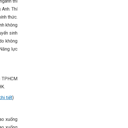
ngành thí
g Anh. Thí
ính thức.
inh không
uyển sinh
 do không
 Năng lực
tại TPHCM
HK.
hi tiết
)
ao xuống
cao xuống