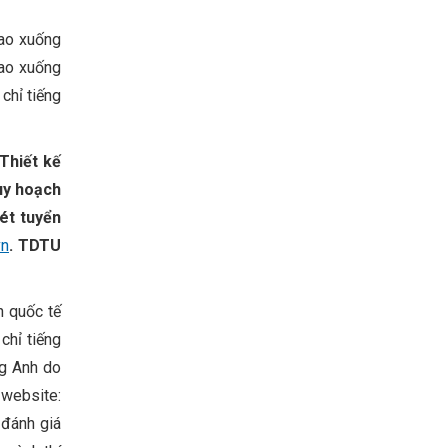
ao xuống
cao xuống
chỉ tiếng
 Thiết kế
Quy hoạch
ét tuyển
vn
. TDTU
h quốc tế
chỉ tiếng
ng Anh do
website:
 đánh giá