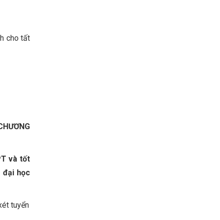
h cho tất
 CHƯƠNG
T và tốt
 đại học
xét tuyển