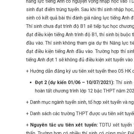
năng lực tiếng Anh có nguyện vọng nhập học vào TD
sinh đạt điểm trúng tuyển. Sau khi thí sinh nhập học,
sinh có kết quả bài thi đánh giá năng lực tiếng Anh 
Thí sinh chưa đạt trình độ B1 sẽ tiếp tục học chươn
đạt điều kiện tiếng Anh trình độ B1, thí sinh bị bu
đầu vào. Thí sinh không tham gia dự thi Năng lực ti
đạt điều kiện tiếng Anh đầu vào. Trường hợp thí si
tiếng Anh đợt 1 sẽ không đủ điều kiện xét tuyển vào 
+ Hướng dẫn đăng ký ưu tiên xét tuyển theo 05 HK d
Đợt 2 (dự kiến 01/06 – 10/07/2021):
Thí sinh
hoàn tất chương trình lớp 12 bậc THPT năm 202
+ Danh mục ngành tuyển sinh, tổ hợp xét tuyển và ng
+ Danh sách các trường THPT được ưu tiên xét tuyển
+
Nguyên tắc ưu tiên xét tuyển:
TDTU xét tuyển 
thấp. Trường hợp có nhiều thí sinh có cùng mức Đ