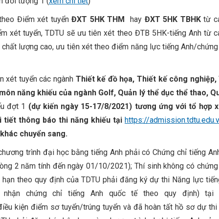
 đối tượng 1 (
xem chi tiết
)
 theo Điểm xét tuyển
ĐXT 5HK THM
hay
ĐXT 5HK TBHK
từ c
iểm xét tuyển, TDTU sẽ ưu tiên xét theo ĐTB 5HK-tiếng Anh từ 
h chất lượng cao, ưu tiên xét theo điểm năng lực tiếng Anh/chứng 
n xét tuyển các ngành
Thiết kế đồ họa, Thiết kế công nghiệp,
 có môn năng khiếu của ngành Golf, Quản lý thể dục thể thao, 
ếu đợt 1
(dự kiến ngày 15-17/8/2021) tương ứng với tổ hợp x
 tiết thông báo thi năng khiếu tại
https://admission.tdtu.edu.
 khác chuyển sang.
 chương trình đại học bằng tiếng Anh phải có Chứng chỉ tiếng An
vòng 2 năm tính đến ngày 01/10/2021); Thí sinh không có chứng 
i hạn theo quy định của TDTU phải đăng ký dự thi Năng lực tiế
nhận chứng chỉ tiếng Anh quốc tế theo quy định) tại 
t điều kiện điểm sơ tuyển/trúng tuyển và đã hoàn tất hồ sơ dự thi