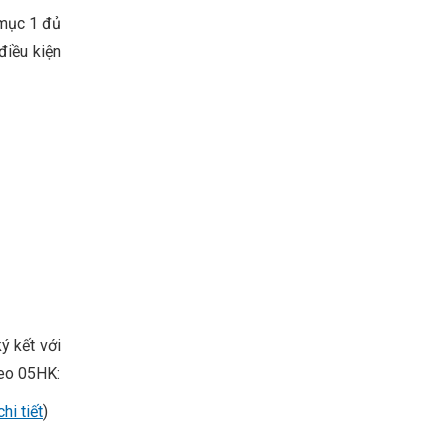
 mục 1 đủ
điều kiện
ý kết với
heo 05HK:
hi tiết
)