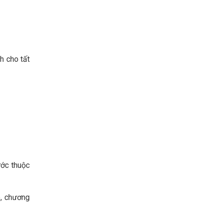
h cho tất
ước thuộc
o, chương