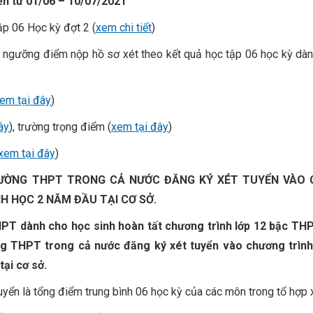
ến
từ 01/06 – 10/07/2021
tập 06 Học kỳ đợt 2 (
xem chi tiết
)
à ngưỡng điểm nộp hồ sơ xét theo kết quả học tập 06 học kỳ dàn
em tại đây
)
ây
), trường trọng điểm (
xem tại đây
)
xem tại đây
)
RƯỜNG THPT TRONG CẢ NƯỚC
ĐĂNG KÝ XÉT TUYỂN VÀO
H HỌC 2 NĂM ĐẦU TẠI CƠ SỞ.
HPT dành cho học sinh hoàn tất chương trình lớp 12 bậc THP
ng THPT trong cả nước đăng ký xét tuyển vào chương trình
ại cơ sở.
tuyển là tổng điểm trung bình 06 học kỳ của các môn trong tổ hợp 