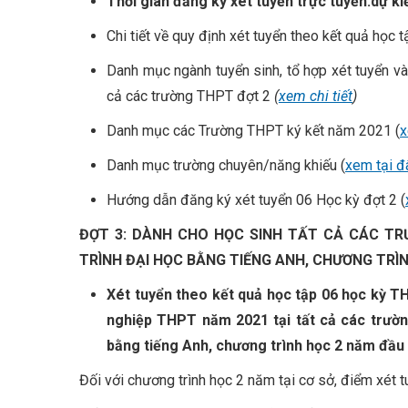
Thời gian đăng ký xét tuyển trực tuyến:
dự ki
Chi tiết về quy định xét tuyển theo kết quả học 
Danh mục ngành tuyển sinh, tổ hợp xét tuyển v
cả các trường THPT đợt 2
(
xem chi tiết
)
Danh mục các Trường THPT ký kết năm 2021 (
x
Danh mục trường chuyên/năng khiếu (
xem tại đ
Hướng dẫn đăng ký xét tuyển 06 Học kỳ đợt 2 (
ĐỢT 3: DÀNH CHO HỌC SINH TẤT CẢ CÁC T
TRÌNH ĐẠI HỌC BẰNG TIẾNG ANH, CHƯƠNG TRÌN
Xét tuyển theo kết quả học tập 06 học kỳ T
nghiệp THPT năm 2021 tại tất cả các trườ
bằng tiếng Anh, chương trình học 2 năm đầu t
Đối với chương trình học 2 năm tại cơ sở, điểm xét 