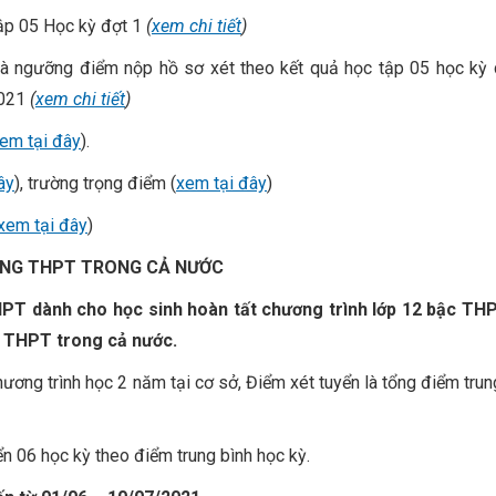
 tập 05 Học kỳ đợt 1
(
xem chi tiết
)
và ngưỡng điểm nộp hồ sơ xét theo kết quả học tập 05 học kỳ
2021
(
xem chi tiết
)
em tại đây
).
ây
), trường trọng điểm (
xem tại đây
)
xem tại đây
)
ỜNG THPT TRONG CẢ NƯỚC
HPT dành cho học sinh hoàn tất chương trình lớp 12 bậc THP
g THPT trong cả nước.
hương trình học 2 năm tại cơ sở, Điểm xét tuyển là tổng điểm trun
ển 06 học kỳ theo điểm trung bình học kỳ.