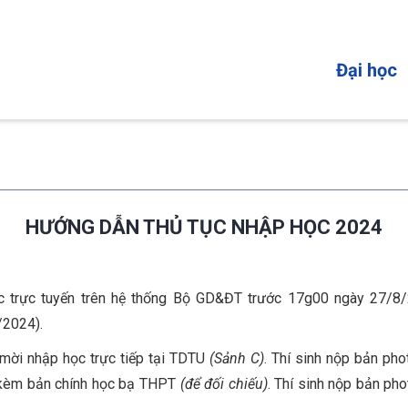
MAIN
Đại học
NAVIGATI
HƯỚNG DẪN THỦ TỤC NHẬP HỌC 2024
ọc trực tuyến trên hệ thống Bộ GD&ĐT trước 17g00 ngày 27/8/
/2024).
mời nhập học trực tiếp tại TDTU
(Sảnh C)
. Thí sinh nộp bản ph
p kèm bản chính học bạ THPT
(để đối chiếu)
. Thí sinh nộp bản ph