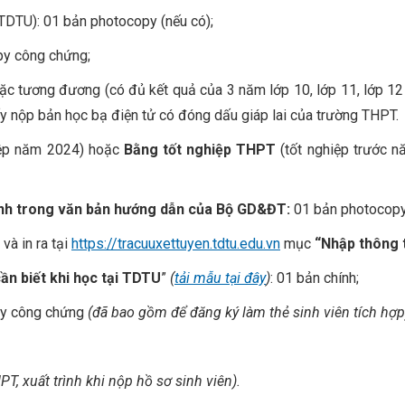
 TDTU): 01 bản photocopy (nếu có);
py công chứng;
 tương đương (có đủ kết quả của 3 năm lớp 10, lớp 11, lớp 12 v
iấy nộp bản học bạ điện tử có đóng dấu giáp lai của trường THPT.
iệp năm 2024) hoặc
Bằng tốt nghiệp THPT
(tốt nghiệp trước 
ịnh trong văn bản hướng dẫn của Bộ GD&ĐT:
01 bản photocopy
 và in ra tại
https://tracuuxettuyen.tdtu.edu.vn
mục
“Nhập thông t
cần biết khi học tại TDTU
”
(
tải mẫu tại đây
)
: 01 bản chính;
py công chứng
(đã bao gồm để đăng ký làm thẻ sinh viên tích hợp
, xuất trình khi nộp hồ sơ sinh viên).