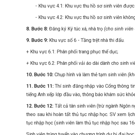
- Khu vực 4.1: Khu vực thu hồ sơ sinh viên đượ
- Khu vực 4.2: Khu vực thu hồ sơ sinh viên khô
8. Bước 8:
Đăng ký Ký túc xá, nhà trọ
(cho sinh viên
9. Bước 9:
Khu vực số 6 - Tầng trệt nhà thi đấu.
+ Khu vực 6.1: Phân phối trang phục thể dục;
+
Khu vực 6.2: Phân phối vải áo dài dành cho sinh vi
10. Bước 10:
Chụp hình và làm thẻ tạm sinh viên
(kh
11. Bước 11:
Thí sinh đăng nhập vào Cổng thông ti
tiếng Anh xếp lớp đầu vào, thông báo khám sức khỏe
12. Bước 12:
Tất cả tân sinh viên (trừ ngành Ngôn n
theo sau khi hoàn tất thủ tục nhập học. SV xem lịch 
tục nhập học (sinh viên làm thủ tục nhập học sau 16
Sinh viên trúng tuyển vào chương trình dự bị đại học