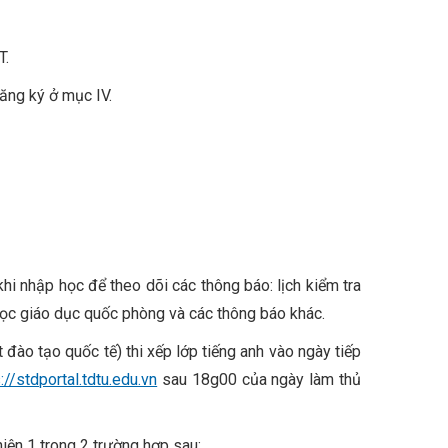
T.
ng ký ở mục IV.
hi nhập học để theo dõi các thông báo: lịch kiểm tra
học giáo dục quốc phòng và các thông báo khác.
 đào tạo quốc tế) thi xếp lớp tiếng anh vào ngày tiếp
://stdportal.tdtu.edu.vn
sau 18g00 của ngày làm thủ
hiện 1 trong 2 trường hợp sau: