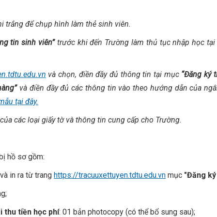
i trắng để chụp hình làm thẻ sinh viên.
ng tin sinh viên”
trước khi đến Trường làm thủ tục nhập học tại
en.tdtu.edu.vn
và chọn, điền đầy đủ thông tin tại mục
“Đăng ký t
hàng”
và điền đầy đủ các thông tin vào theo hướng dẫn của ng
ẫu tại đây.
ệ của các loại giấy tờ và thông tin cung cấp cho Trường.
 bị hồ sơ gồm:
và in ra từ trang
https://tracuuxettuyen.tdtu.edu.vn
mục
"Đăng ký
g;
 thu tiền học phí
: 01 bản photocopy (có thể bổ sung sau);