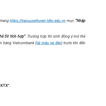
 trang
https://tracuuxettuyen.tdtu.edu.vn
mục
“Nhập
hẻ SV tích hợp”
. Trường hợp thí sinh đồng ý mở thẻ
ân hàng Vietcombank (
tải mẫu tại đây
) trước khi đến
 KTX".