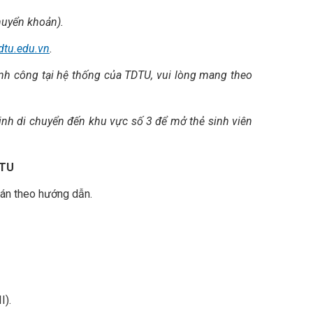
chuyển khoản).
tdtu.edu.vn
.
nh công tại hệ thống của TDTU, vui lòng mang theo
sinh di chuyển đến khu vực số 3 để mở thẻ sinh viên
DTU
oán theo hướng dẫn.
I).