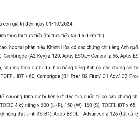
à còn giá trị đến ngày 01/10/2024.
thức thi trực tiếp (thi trực tiếp tại địa điểm thi).
 cao, học tại phân hiệu Khánh Hòa có các chứng chỉ tiếng Anh quố
50; Cambrigde (A2 Key) ≥ 120; Aptis ESOL– General ≥ 66, Aptis E
h, chương trình dự bị đại học bằng tiếng Anh có các chứng chỉ ti
; TOEFL iBT ≥ 60; Cambrigde (B1 Pre/ B2 First/ C1 Adv/ C2 Pro/
 tế, chương trình dự bị liên kết đào tạo quốc tế có các chứng ch
 TOEIC 4 kỹ năng ≥ 600 (L+R), 150 (W), 160 (S); TOEFL iBT ≥ 65
kỹ năng đạt trình độ B1); Aptis ESOL - Advanced ≥ 126 (tất cả k