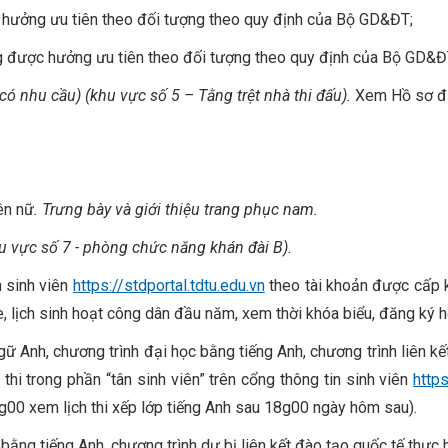
c hưởng ưu tiên theo đối tượng theo quy định của Bộ GD&ĐT;
ng được hưởng ưu tiên theo đối tượng theo quy định của Bộ GD&Đ
 có nhu cầu) (khu vực số 5 – Tằng trệt nhà thi đấu).
Xem Hồ sơ đă
ên nữ
.
Trưng bày và giới thiệu trang phục nam.
u vực số 7 - phòng chức năng khán đài B).
n sinh viên
https://stdportal.tdtu.edu.vn
theo tài khoản được cấp k
, lịch sinh hoạt công dân đầu năm, xem thời khóa biểu, đăng ký 
gữ Anh, chương trình đại học bằng tiếng Anh, chương trình liên kết
thi trong phần “tân sinh viên” trên cổng thông tin sinh viên
https
g00 xem lịch thi xếp lớp tiếng Anh sau 18g00 ngày hôm sau).
 bằng tiếng Anh, chương trình dự bị liên kết đào tạo quốc tế thực 