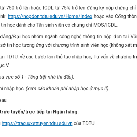
) từ 750 trở lên hoặc ICDL từ 75% trở lên đăng ký nộp chứng ch
ink:
https://nopdon.tdtu.edu.vn/Home/Index
hoặc vào Cổng thông 
 tin học dành cho Tân sinh viên có chứng chỉ MOS/ICDL.
o đẳng/Đại học nhóm ngành công nghệ thông tin nộp đơn tại 
tin học tương ứng với chương trình sinh viên học (không xét miễ
tại TDTU, về các bước làm thủ tục nhập học; Tư vấn về chương tr
ục V.
hu vực số 1 - Tầng trệt nhà thi đấu).
phí nhập học.
(xem các khoản phí nhập học ở mục II).
sau:
rực tuyến/trực tiếp tại Ngân hàng.
g
https://tracuuxettuyen.tdtu.edu.vn
của TDTU.