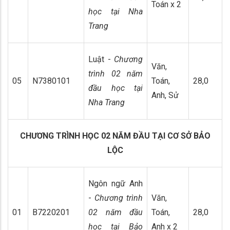
Toán x 2
học tại Nha
Trang
Luật -
Chương
Văn,
trình 02 năm
05
N7380101
Toán,
28,0
đầu học tại
Anh, Sử
Nha Trang
CHƯƠNG TRÌNH HỌC 02 NĂM ĐẦU TẠI CƠ SỞ BẢO
LỘC
Ngôn ngữ Anh
-
Chương trình
Văn,
01
B7220201
02 năm đầu
Toán,
28,0
học tại Bảo
Anh x 2