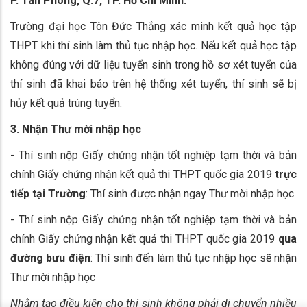
P. Tân Phong, Q.7, TP. Hồ Chí Minh.
Trường đại học Tôn Đức Thắng xác minh kết quả học tập
THPT khi thí sinh làm thủ tục nhập học. Nếu kết quả học tập
không đúng với dữ liệu tuyển sinh trong hồ sơ xét tuyển của
thí sinh đã khai báo trên hệ thống xét tuyển, thí sinh sẽ bị
hủy kết quả trúng tuyển.
3. Nhận
Thư mời nhập học
- Thí sinh nộp Giấy chứng nhận tốt nghiệp tạm thời và bản
chính Giấy chứng nhận kết quả thi THPT quốc gia 2019
trực
tiếp tại Trường
: Thí sinh được nhận ngay Thư mời nhập học
- Thí sinh nộp Giấy chứng nhận tốt nghiệp tạm thời và bản
chính Giấy chứng nhận kết quả thi THPT quốc gia 2019
qua
đường bưu điện
: Thí sinh đến làm thủ tục nhập học sẽ nhận
Thư mời nhập học
Nhằm tạo điều kiện cho thí sinh không phải di chuyển nhiều
x