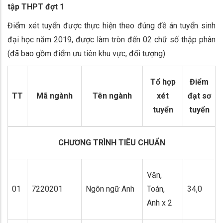
tập THPT đợt 1
Điểm xét tuyển được thực hiện theo đúng đề án tuyển sinh
đại học năm 2019, được làm tròn đến 02 chữ số thập phân
(đã bao gồm điểm ưu tiên khu vực, đối tượng)
Tổ hợp
Điểm
TT
Mã ngành
Tên ngành
xét
đạt sơ
tuyển
tuyển
CHƯƠNG TRÌNH TIÊU CHUẨN
Văn,
01
7220201
Ngôn ngữ Anh
Toán,
34,0
Anh x 2