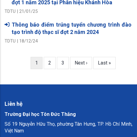
đợt 1 năm 2025 tại Phân hiệu Khánh Hòa
TDTU | 21/01/25
Thông báo điểm trúng tuyển chương trình đào
tạo trình độ thạc sĩ đợt 2 năm 2024
TDTU | 18/12/24
Pagination
Trang
1
Search
2
Search
3
Next
Next ›
Last
Last »
hiện
page
page
thời
Liên hệ
Trường Đại học Tôn Đức Thắng
Số 19 Nguyễn Hữu Thọ, phường Tân Hưng, TP. Hồ Chí Minh,
Việt Nam