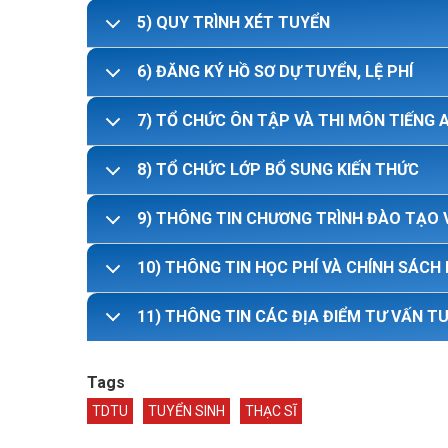
5) QUY TRÌNH XÉT TUYỂN
6) ĐĂNG KÝ HỒ SƠ DỰ TUYỂN, LỆ PHÍ
7) TỔ CHỨC ÔN TẬP VÀ THI MÔN TIẾNG 
8) TỔ CHỨC LỚP BỔ SUNG KIẾN THỨC
9) THÔNG TIN CHƯƠNG TRÌNH ĐÀO TẠO 
10) THÔNG TIN HỌC PHÍ VÀ CHÍNH SÁCH
11) THÔNG TIN CÁC ĐỊA ĐIỂM TƯ VẤN T
Tags
TDTU
TUYỂN SINH
THẠC SĨ