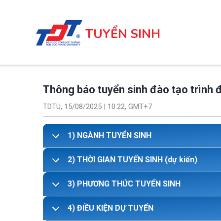
Nhảy
đến
TUYỂN SINH
nội
dung
Thông báo tuyển sinh đào tạo trình 
TDTU, 15/08/2025 | 10:22, GMT+7
1) NGÀNH TUYỂN SINH
2) THỜI GIAN TUYỂN SINH (dự kiến)
3) PHƯƠNG THỨC TUYỂN SINH
4) ĐIỀU KIỆN DỰ TUYỂN