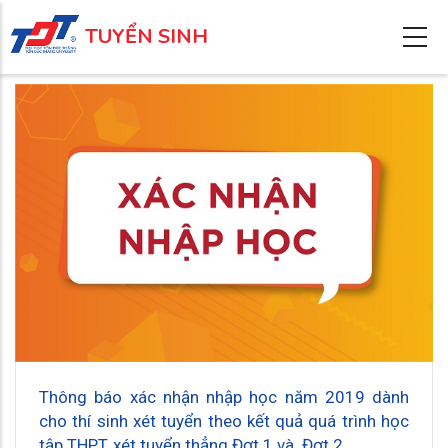
Nhảy
TUYỂN SINH
đến
nội
dung
Thông báo xác nhận nhập học năm 2019 dành
cho thí sinh xét tuyển theo kết quả quá trình học
tập THPT, xét tuyển thẳng Đợt 1 và Đợt 2