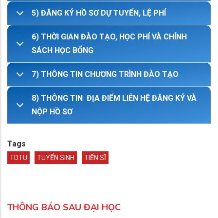
5) ĐĂNG KÝ HỒ SƠ DỰ TUYỂN, LỆ PHÍ
6) THỜI GIAN ĐÀO TẠO, HỌC PHÍ VÀ CHÍNH
SÁCH HỌC BỔNG
7) THÔNG TIN CHƯƠNG TRÌNH ĐÀO TẠO
8) THÔNG TIN ĐỊA ĐIỂM LIÊN HỆ ĐĂNG KÝ VÀ
NỘP HỒ SƠ
Tags
TDTU
TUYỂN SINH
TIẾN SĨ
THÔNG BÁO SAU ĐẠI HỌC