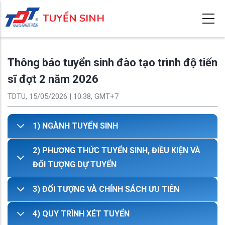
Nhảy
TUYỂN SINH
đến
nội
dung
Thông báo tuyển sinh đào tạo trình độ tiến
sĩ đợt 2 năm 2026
TDTU, 15/05/2026 | 10:38, GMT+7
1) NGÀNH TUYỂN SINH
2) PHƯƠNG THỨC TUYỂN SINH, ĐIỀU KIỆN VÀ
ĐỐI TƯỢNG DỰ TUYỂN
3) ĐỐI TƯỢNG VÀ CHÍNH SÁCH ƯU TIÊN
4) QUY TRÌNH XÉT TUYỂN