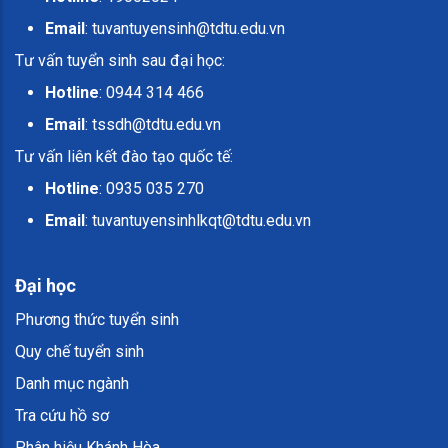
Email
:
tuvantuyensinh@tdtu.edu.vn
Tư vấn tuyển sinh sau đại học:
Hotline
: 0944 314 466
Email
:
tssdh@tdtu.edu.vn
Tư vấn liên kết đào tạo quốc tế:
Hotline
: 0935 035 270
Email
:
tuvantuyensinhlkqt@tdtu.edu.vn
Đại học
Phương thức tuyển sinh
Quy chế tuyển sinh
Danh mục ngành
Tra cứu hồ sơ
Phân hiệu Khánh Hòa