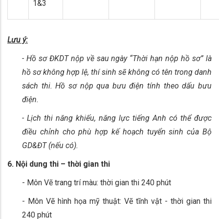
1&3
L
ưu ý:
- Hồ sơ ĐKDT nộp về sau ngày “Thời hạn nộp hồ sơ” là
hồ sơ không hợp lệ
, t
hí sinh
sẽ
không có tên trong danh
sách thi. Hồ sơ nộp qua bưu điện tính theo dấu bưu
điện.
- Lịch thi năng khiếu, năng lực tiếng Anh có thể được
điều chỉnh cho phù hợp kế hoạch tuyển sinh của Bộ
GD&ĐT (nếu có).
6. Nội dung thi – thời gian thi
- Môn Vẽ trang trí màu: thời gian thi 240 phút
- Môn Vẽ hình họa mỹ thuật: Vẽ tĩnh vật - thời gian thi
240 phút