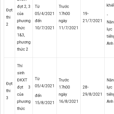
khiế
đợt 2, 3
Từ
Trước
Đợt
của
05/4/2021
17h00
19-
-
thi
phương
đến
ngày
21/7/2021
Năn
2
thức
10/7/2021
11/7/2021
lực
1&3,
tiến
phương
Anh
thức 2
Thí
sinh
Từ
ĐKXT
Trước
Năn
Đợt
05/4/2021
đợt 3
17h00
28-
lực
thi
của
ngày
29/8/2021
tiến
đến
3
phương
16/8/2021
Anh
15/8/2021
thức