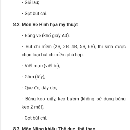
- Giẻ lau;
- Gọt bút chì.
8.2. Môn Vẽ Hình họa mỹ thuật
- Bảng vẽ (khổ giấy A3);
- Bút chì mềm (2B, 3B, 4B, 5B, 6B), thí sinh được
chọn loại bút chì mềm phù hợp;
- Viết mực (viết bi);
- Gôm (tẩy);
- Que đo, dây dọi;
- Băng keo giấy, kẹp bướm (không sử dụng băng
keo 2 mặt);
- Gọt bút chì.
8.3. Môn Năng khiếu Thể dục, thể thao