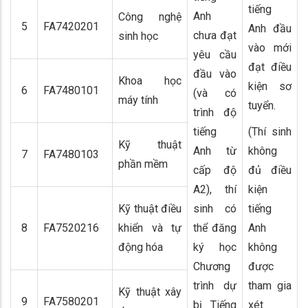
tiếng
Anh
Công nghệ
5
FA7420201
Anh đầu
chưa đạt
sinh học
vào mới
yêu cầu
đạt điều
đầu vào
Khoa học
kiện sơ
6
FA7480101
(và có
máy tính
tuyển.
trình độ
tiếng
(Thí sinh
Kỹ thuật
Anh từ
không
7
FA7480103
phần mềm
cấp độ
đủ điều
A2), thí
kiện
Kỹ thuật điều
sinh có
tiếng
8
FA7520216
khiển và tự
thể đăng
Anh
động hóa
ký học
không
Chương
được
trình dự
tham gia
Kỹ thuật xây
9
FA7580201
bị Tiếng
xét