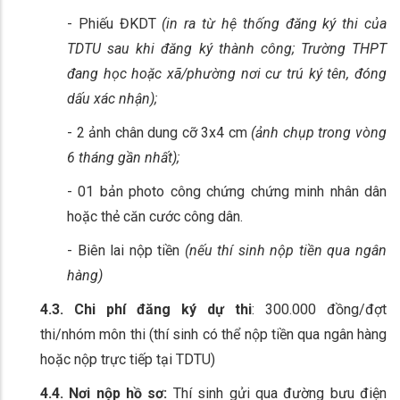
- Phiếu ĐKDT
(in ra từ hệ thống đăng ký thi của
TDTU sau khi đăng ký thành công; Trường THPT
đang học hoặc xã/phường nơi cư trú ký tên, đóng
dấu xác nhận);
- 2 ảnh chân dung cỡ 3x4 cm
(ảnh chụp trong vòng
6 tháng gần nhất);
- 01 bản photo công chứng chứng minh nhân dân
hoặc thẻ căn cước công dân.
- Biên lai nộp tiền
(nếu thí sinh nộp tiền qua ngân
hàng)
4.3. Chi phí đăng ký dự thi
: 300.000 đồng/đợt
thi/nhóm môn thi (thí sinh có thể nộp tiền qua ngân hàng
hoặc nộp trực tiếp tại TDTU)
4.4. Nơi nộp hồ sơ:
Thí sinh gửi qua đường bưu điện