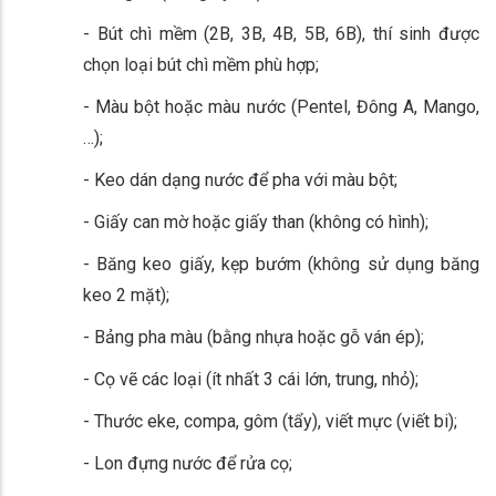
- Bút chì mềm (2B, 3B, 4B, 5B, 6B), thí sinh được
chọn loại bút chì mềm phù hợp;
- Màu bột hoặc màu nước (Pentel, Đông A, Mango,
…);
- Keo dán dạng nước để pha với màu bột;
- Giấy can mờ hoặc giấy than (không có hình);
- Băng keo giấy, kẹp bướm (không sử dụng băng
keo 2 mặt);
- Bảng pha màu (bằng nhựa hoặc gỗ ván ép);
- Cọ vẽ các loại (ít nhất 3 cái lớn, trung, nhỏ);
- Thước eke, compa, gôm (tẩy), viết mực (viết bi);
- Lon đựng nước để rửa cọ;