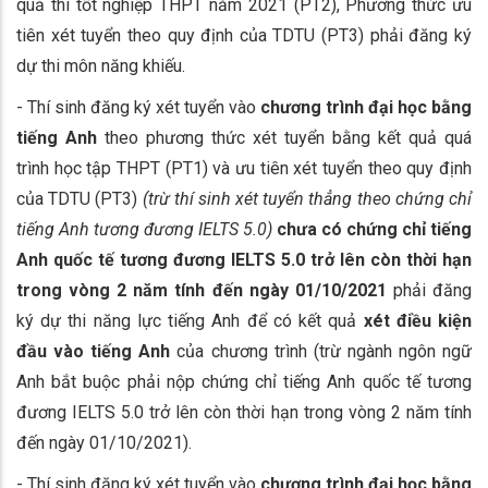
quả thi tốt nghiệp THPT năm 2021 (PT2), Phương thức ưu
tiên xét tuyển theo quy định của TDTU (PT3) phải đăng ký
dự thi môn năng khiếu.
- Thí sinh đăng ký xét tuyển vào
chương trình đại học bằng
tiếng Anh
theo phương thức xét tuyển bằng kết quả quá
trình học tập THPT (PT1) và ưu tiên xét tuyển theo quy định
của TDTU (PT3)
(trừ thí sinh xét tuyển thẳng
theo
chứng chỉ
tiếng Anh tương đương IELTS 5.0)
chưa có chứng chỉ tiếng
Anh quốc tế tương đương IELTS 5.0 trở lên còn thời hạn
trong vòng 2 năm tính đến ngày 01/10/202
1
phải đăng
ký dự thi năng lực tiếng Anh để có kết quả
xét điều kiện
đầu vào tiếng Anh
của chương trình (trừ ngành ngôn ngữ
Anh bắt buộc phải nộp chứng chỉ tiếng Anh quốc tế tương
đương IELTS 5.0 trở lên còn thời hạn trong vòng 2 năm tính
đến ngày 01/10/2021).
- Thí sinh đăng ký xét tuyển vào
chương trình đại học bằng