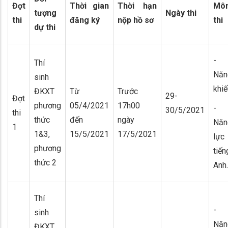
Đợt
Thời gian
Thời hạn
Mô
tượng
Ngày thi
thi
đăng ký
nộp hồ sơ
thi
dự thi
-
Thí
Năn
sinh
khiế
ĐKXT
Từ
Trước
29-
Đợt
phương
05/4/2021
17h00
-
30/5/2021
thi
thức
đến
ngày
Năn
1
1&3,
15/5/2021
17/5/2021
lực
phương
tiến
thức 2
Anh.
Thí
-
sinh
Năn
ĐKXT