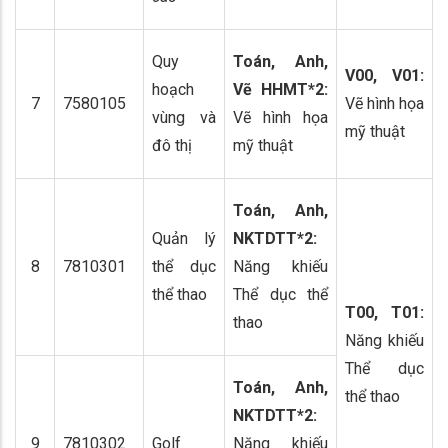
Quy
Toán, Anh,
V00, V01:
hoạch
Vẽ HHMT*2
:
7
7580105
Vẽ hình họa
vùng và
Vẽ hình họa
mỹ thuật
đô thị
mỹ thuật
Toán
, Anh,
Quản lý
NKTDTT*2
:
8
7810301
thể dục
Năng khiếu
thể thao
Thể dục thể
T00, T01:
thao
Năng khiếu
Thể dục
Toán
, Anh,
thể thao
NKTDTT*2
:
9
7810302
Golf
Năng khiếu