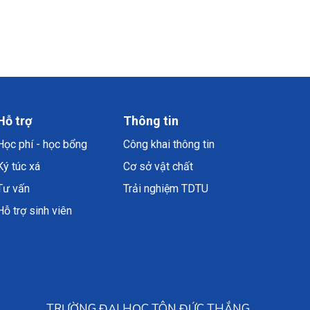
Hỗ trợ
Thông tin
Học phí - học bổng
Công khai thông tin
Ký túc xá
Cơ sở vật chất
Tư vấn
Trải nghiệm TDTU
Hỗ trợ sinh viên
TRƯỜNG ĐẠI HỌC TÔN ĐỨC THẮNG