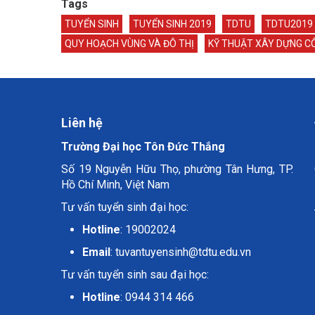
Tags
TUYỂN SINH
TUYỂN SINH 2019
TDTU
TDTU2019
QUY HOẠCH VÙNG VÀ ĐÔ THỊ
KỸ THUẬT XÂY DỰNG C
Liên hệ
Trường Đại học Tôn Đức Thắng
Số 19 Nguyễn Hữu Thọ, phường Tân Hưng, TP.
Hồ Chí Minh, Việt Nam
Tư vấn tuyển sinh đại học:
Hotline
: 19002024
Email
:
tuvantuyensinh@tdtu.edu.vn
Tư vấn tuyển sinh sau đại học:
Hotline
: 0944 314 466